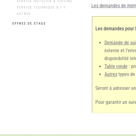
SERVICE HÔTELIER & CUISINE
Les demandes de mémoi
SERVICE TECHNIQUE & I.T.
AUTRES
OFFRES DE STAGE
Les demandes pour le
Demande de sui
externe et l’env
disponibilité in
Table ronde
: p
Autres
types de 
Seront à adresser un
Pour garantir un sui