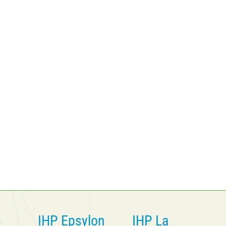
s
IHP Epsylon
IHP La