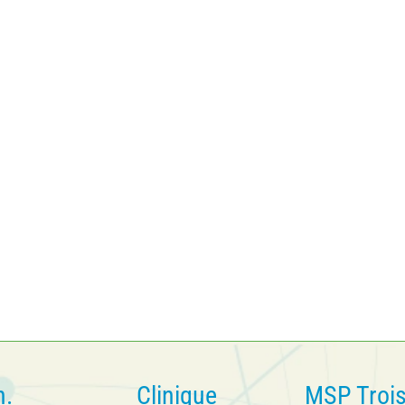
n.
Clinique
MSP Troi